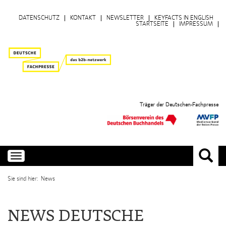
DATENSCHUTZ
KONTAKT
NEWSLETTER
KEYFACTS IN ENGLISH
STARTSEITE
IMPRESSUM
Träger der Deutschen-Fachpresse
Toggle
navigation
Sie sind hier: News
NEWS DEUTSCHE