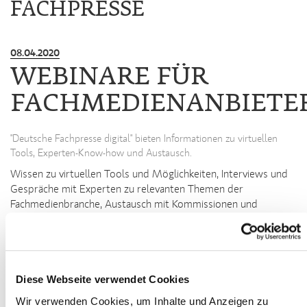
FACHPRESSE
08.04.2020
WEBINARE FÜR
FACHMEDIENANBIETE
"Deutsche Fachpresse digital" bieten Informationen zu virtuellen
Tools, Experten-Know-how und Austausch.
Wissen zu virtuellen Tools und Möglichkeiten, Interviews und
Gespräche mit Experten zu relevanten Themen der
Fachmedienbranche, Austausch mit Kommissionen und
Kollegen aus der Branche: Das bietet ab kommender Woche
die Deutsche Fachpresse für Fachmedienmacher, jeweils in 45-
minütigen Sessions, mit ihrer Webinarreihe
Deutsche
Fachpresse digital
in Kooperation mit den B2B Media Days –
Diese Webseite verwendet Cookies
Kongress der Deutschen Fachpresse und powered by knk.
Wir verwenden Cookies, um Inhalte und Anzeigen zu
Erstes Webinar am 15. April