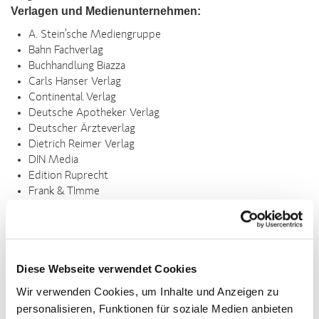
Verlagen und Medienunternehmen:
A. Stein’sche Mediengruppe
Bahn Fachverlag
Buchhandlung Biazza
Carls Hanser Verlag
Continental Verlag
Deutsche Apotheker Verlag
Deutscher Ärzteverlag
Dietrich Reimer Verlag
DIN Media
Edition Ruprecht
Frank & TImme
Fraunhofer-Informationszentrum
Georg Thieme Verlag
Kamloth & Schweitzer
Lehmanns Media
Diese Webseite verwendet Cookies
Missing Link Versandbuchhandlung
Otto Harrassowitz
Wir verwenden Cookies, um Inhalte und Anzeigen zu
Schiele & Schön
personalisieren, Funktionen für soziale Medien anbieten
Schüren Verlag