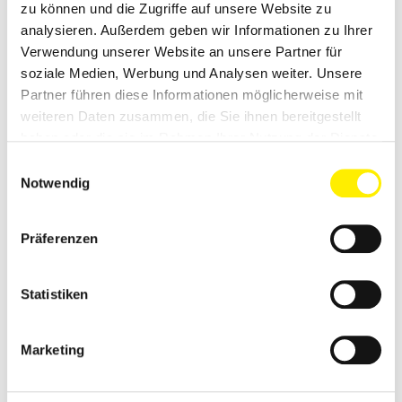
zu können und die Zugriffe auf unsere Website zu
Schwabe Verlag
analysieren. Außerdem geben wir Informationen zu Ihrer
Springer Nature
Verwendung unserer Website an unsere Partner für
utb
soziale Medien, Werbung und Analysen weiter. Unsere
VDE Verlag
Partner führen diese Informationen möglicherweise mit
Verlagsgesellschaft Rudolf Müller
weiteren Daten zusammen, die Sie ihnen bereitgestellt
Vogel Communications Group
Wiley-VCH
haben oder die sie im Rahmen Ihrer Nutzung der Dienste
Wochenschau-Verlag
gesammelt haben.
Einwilligungsauswahl
Notwendig
Das nächste Treffen der AG Fachbuch finden Sie
unter
Termine
.
Präferenzen
Statistiken
AG-VORSITZ:
Marketing