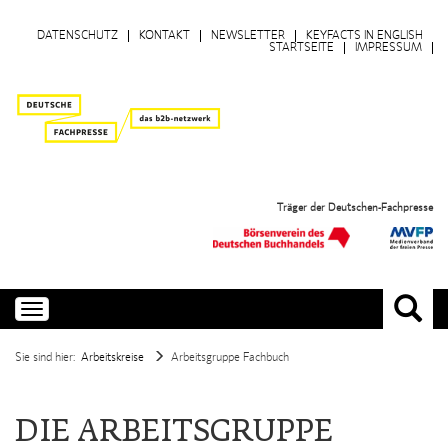
DATENSCHUTZ
KONTAKT
NEWSLETTER
KEYFACTS IN ENGLISH
STARTSEITE
IMPRESSUM
Träger der Deutschen-Fachpresse
Toggle
navigation
Sie sind hier:
Arbeitskreise
Arbeitsgruppe Fachbuch
DIE ARBEITSGRUPPE