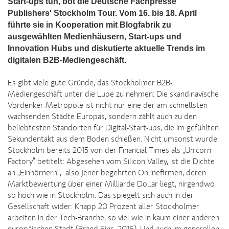
Start-ups tun, bot die Deutsche Fachpresse
Publishers' Stockholm Tour. Vom 16. bis 18. April
führte sie in Kooperation mit Blogfabrik zu
ausgewählten Medienhäusern, Start-ups und
Innovation Hubs und diskutierte aktuelle Trends im
digitalen B2B-Mediengeschäft.
Es gibt viele gute Gründe, das Stockholmer B2B-
Mediengeschäft unter die Lupe zu nehmen: Die skandinavische
Vordenker-Metropole ist nicht nur eine der am schnellsten
wachsenden Städte Europas, sondern zählt auch zu den
beliebtesten Standorten für Digital-Start-ups, die im gefühlten
Sekundentakt aus dem Boden schießen. Nicht umsonst wurde
Stockholm bereits 2015 von der Financial Times als „Unicorn
Factory“ betitelt: Abgesehen vom Silicon Valley, ist die Dichte
an „Einhörnern“, also jener begehrten Onlinefirmen, deren
Marktbewertung über einer Milliarde Dollar liegt, nirgendwo
so hoch wie in Stockholm. Das spiegelt sich auch in der
Gesellschaft wider: Knapp 20 Prozent aller Stockholmer
arbeiten in der Tech-Branche, so viel wie in kaum einer anderen