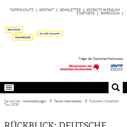
DATENSCHUTZ
KONTAKT
NEWSLETTER
KEYFACTS IN ENGLISH
STARTSEITE
IMPRESSUM
Träger der Deutschen-Fachpresse
Toggle
navigation
Sie sind hier:
Veranstaltungen
Touren International
Publishers Stockholm
Tour 2018
RÜCKBLICK: DEUTSCHE