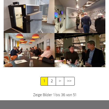
1
2
>
>>
Zeige Bilder 1 bis 36 von 51