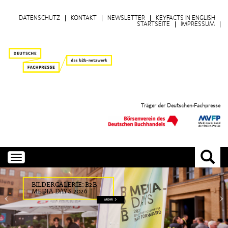
DATENSCHUTZ
KONTAKT
NEWSLETTER
KEYFACTS IN ENGLISH
STARTSEITE
IMPRESSUM
Träger der Deutschen-Fachpresse
Toggle
navigation
BILDERGALERIE: B2B
MEDIA DAYS 2026
MEHR