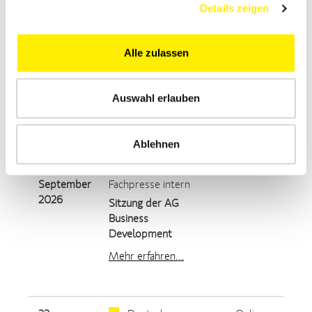
Details zeigen
10.
Deutsche
Online
September
Fachpresse intern
Alle zulassen
2026
Webmeeting der
Kommission
Medienproduktion
Auswahl erlauben
Mehr erfahren...
Ablehnen
14. - 15.
Deutsche
Frankfurt
September
Fachpresse intern
2026
Sitzung der AG
Business
Development
Mehr erfahren…