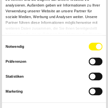
analysieren. Außerdem geben wir Informationen zu Ihrer
11. - 12.
Deutsche
Edenkoben
Verwendung unserer Website an unsere Partner für
August
Fachpresse intern
soziale Medien, Werbung und Analysen weiter. Unsere
2026
Sitzung der
Partner führen diese Informationen möglicherweise mit
Kommission Media
weiteren Daten zusammen, die Sie ihnen bereitgestellt
Sales
haben oder die sie im Rahmen Ihrer Nutzung der Dienste
Mehr erfahren…
gesammelt haben.
Einwilligungsauswahl
Notwendig
SEPTEMBER
Präferenzen
07.
Deutsche
Online
Statistiken
September
Fachpresse intern
2026
Webmeeting AG Social
Media
Marketing
Erfahren Sie mehr...