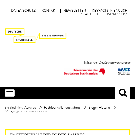
DATENSCHUTZ
KONTAKT
NEWSLETTER
KEYFACTS IN ENGLISH
STARTSEITE
IMPRESSUM
Träger der Deutschen-Fachpresse
Toggle
navigation
Sie sind hier:
Awards
Fachjournalist des Jahres
Sieger Historie
Vergangene Gewinner:innen