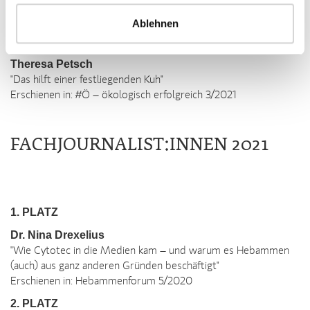
"Fehler finden nicht erwünscht"
Erschienen in: FINANCE Juli/August/2021
Ablehnen
3. PLATZ
Theresa Petsch
"Das hilft einer festliegenden Kuh"
Erschienen in: #Ö – ökologisch erfolgreich 3/2021
FACHJOURNALIST:INNEN 2021
1. PLATZ
Dr. Nina Drexelius
"Wie Cytotec in die Medien kam – und warum es Hebammen
(auch) aus ganz anderen Gründen beschäftigt"
Erschienen in: Hebammenforum 5/2020
2. PLATZ