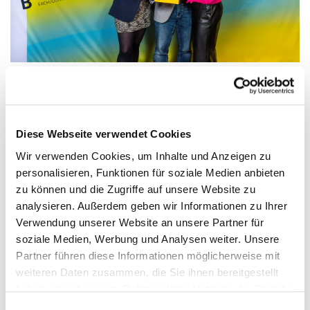
Julia Weigelt, Holger Schmidt, Sarah Speicher-Utsch © Ole Bader
Diese Webseite verwendet Cookies
1. PLATZ
Wir verwenden Cookies, um Inhalte und Anzeigen zu
Julia Weigelt
personalisieren, Funktionen für soziale Medien anbieten
"Geschönte Meldeketten"
zu können und die Zugriffe auf unsere Website zu
Erschienen in:
loyal – Das Magazin für Sicherheitspolitik
,
analysieren. Außerdem geben wir Informationen zu Ihrer
11/2022
Verwendung unserer Website an unsere Partner für
2. PLATZ
soziale Medien, Werbung und Analysen weiter. Unsere
Sarah Speicher-Utsch
Partner führen diese Informationen möglicherweise mit
"Alarmstufe Rot"
weiteren Daten zusammen, die Sie ihnen bereitgestellt
Erschienen in:
TextilWirtschaft
, 6/2022
haben oder die sie im Rahmen Ihrer Nutzung der Dienste
3. PLATZ
gesammelt haben.
Einwilligungsauswahl