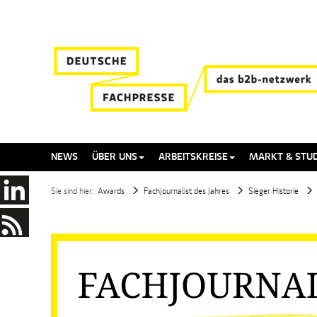
NEWS
ÜBER UNS
ARBEITSKREISE
MARKT & STUD
Sie sind hier:
Awards
Fachjournalist des Jahres
Sieger Historie