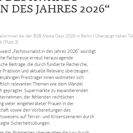
N DES JAHRES 2026“
list:innen bei den B2B Media Days 2026 in Berlin / Überzeugt haben To
 (Platz 3)
ard „Fachjournalist:in des Jahres 2026“ würdigt
che Fachpresse erneut herausragende
ische Beiträge, die durch fundierte Recherche,
e Präzision und aktuelle Relevanz überzeugen.
iesjährigen Preisträger:innen widmeten sich
aftlich relevanten Themen wie dem Wandel
ch geprägter Supermärkte zu expandierenden
ternehmen, der fehlenden rechtlichen
g vieler eingeheirateter Frauen in der
chaft sowie den Vorbereitungen des
tswesens auf Terror- und Krisenszenarien durch
legte Sicherheitsübungen.