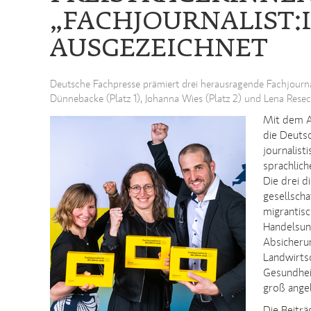
„FACHJOURNALIST:I
AUSGEZEICHNET
Deutsche Fachpresse prämiert drei herausragende Fachjourna
Dünnebacke (Platz 1), Johanna Wies (Platz 2) und Lena Reseck
Mit dem Aw
die Deuts
journalist
sprachlich
Die drei d
gesellsch
migrantis
Handelsun
Absicherun
Landwirts
Gesundhei
groß ange