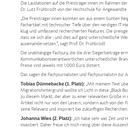
Die Laudationen auf die Preisträger:innen im Rahmen der 
Dr. Lutz Frühbrodt von der Hochschule für Angewandte
„Die Preisträger:innen konnten wir aus einem bunten Rei
Fachartikel mit technischer Tiefe über den nerdigen IT-Ha
klug und umfassend recherchierten Features. Die preisgek
dass sie sich alle - und dies auf ganz unterschiedliche We
auseinandersetzen.“, sagt Prof. Dr. Frühbrodt
Die unabhängige Fachjury, die die drei Siegerbeiträge erm
Kommunikationsverantwortlichen unterschiedlicher Bra
Preise sind jeweils mit 1.000 Euro dotiert.
Das sagen die Fachjournalisten und Fachjournalistin zur A
Tobias Dünnebacke (1. Platz):
„Mit meinem Text übe
Migrationshintergrund wollte ich Licht in diese „Black 
zu diesem Markt, der aber zu einer relevanten Größe in 
Artikel nicht nur von den Lesern, sondern auch von der
seine Relevanz und inspiriert bei zukünftigen Recherchen.
Johanna Wies (2. Platz):
„Ich habe sehr viel Zeit und 
investiert. Daher freue ich mich riesig über diese Auszei