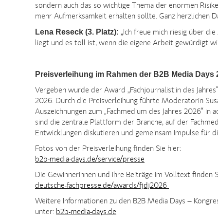
sondern auch das so wichtige Thema der enormen Risiken 
mehr Aufmerksamkeit erhalten sollte. Ganz herzlichen D
Lena Reseck (3. Platz):
„Ich freue mich riesig über d
liegt und es toll ist, wenn die eigene Arbeit gewürdigt wi
Preisverleihung im Rahmen der B2B Media Days 
Vergeben wurde der Award „Fachjournalist:in des Jahr
2026. Durch die Preisverleihung führte Moderatorin Su
Auszeichnungen zum „Fachmedium des Jahres 2026“ in a
sind die zentrale Plattform der Branche, auf der Fachme
Entwicklungen diskutieren und gemeinsam Impulse für d
Fotos von der Preisverleihung finden Sie hier:
b2b-media-days.de/service/presse
Die Gewinnerinnen und ihre Beiträge im Volltext finden Si
deutsche-fachpresse.de/awards/fjdj2026
Weitere Informationen zu den B2B Media Days – Kongres
unter:
b2b-media-days.de