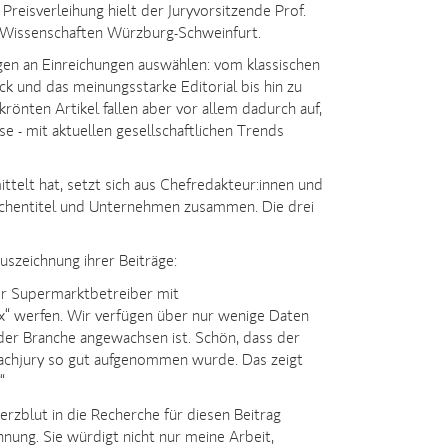
Preisverleihung hielt der Juryvorsitzende Prof.
 Wissenschaften Würzburg-Schweinfurt.
gen an Einreichungen auswählen: vom klassischen
ck und das meinungsstarke Editorial bis hin zu
rönten Artikel fallen aber vor allem dadurch auf,
ise - mit aktuellen gesellschaftlichen Trends
ittelt hat, setzt sich aus Chefredakteur:innen und
nchentitel und Unternehmen zusammen. Die drei
uszeichnung ihrer Beiträge:
r Supermarktbetreiber mit
Box“ werfen. Wir verfügen über nur wenige Daten
der Branche angewachsen ist. Schön, dass der
 Fachjury so gut aufgenommen wurde. Das zeigt
“
Herzblut in die Recherche für diesen Beitrag
chnung. Sie würdigt nicht nur meine Arbeit,