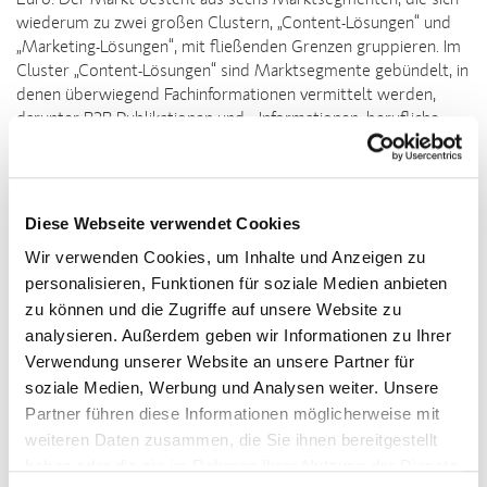
Euro. Der Markt besteht aus sechs Marktsegmenten, die sich
wiederum zu zwei großen Clustern, „Content-Lösungen“ und
„Marketing-Lösungen“, mit fließenden Grenzen gruppieren. Im
Cluster „Content-Lösungen“ sind Marktsegmente gebündelt, in
denen überwiegend Fachinformationen vermittelt werden,
darunter B2B-Publikationen und –Informationen, berufliche
Weiterbildung inklusive Tagungen und Kongressen sowie fach-
und branchenspezifische Software. Der Cluster „Marketing-
Lösungen“ enthält jene Segmente, in denen überwiegend
Kommunikations-, Marketing- und Datenleistungen erbracht
Diese Webseite verwendet Cookies
werden: B2B-Corporate-Publishing, Marktforschung und
Wir verwenden Cookies, um Inhalte und Anzeigen zu
Datengeschäfte sowie B2B-Messen.
personalisieren, Funktionen für soziale Medien anbieten
zu können und die Zugriffe auf unsere Website zu
Studiendesign
analysieren. Außerdem geben wir Informationen zu Ihrer
Für die Studie wurde eine Vielzahl von Quellen analysiert,
Verwendung unserer Website an unsere Partner für
unter anderem Publikationen der Deutschen Fachpresse,
soziale Medien, Werbung und Analysen weiter. Unsere
Bitkom, Gartner, PWC, Börsenverein des Deutschen
Partner führen diese Informationen möglicherweise mit
Buchhandels und dem Statistischen Bundesamt. Wo keine oder
weiteren Daten zusammen, die Sie ihnen bereitgestellt
nur unzureichende Daten verfügbar waren, wurden zum Teil
haben oder die sie im Rahmen Ihrer Nutzung der Dienste
eigene Marktmodelle aufgebaut. Alle Marktvolumina für die