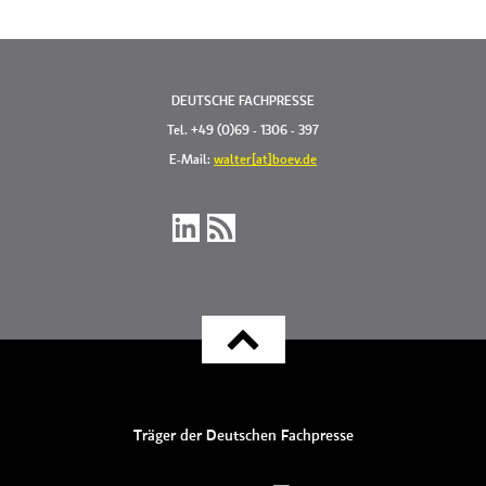
DEUTSCHE FACHPRESSE
Tel. +49 (0)69 - 1306 - 397
E-Mail:
walter[at]boev.de
Träger der Deutschen Fachpresse