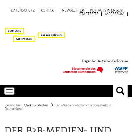
DATENSCHUTZ
KONTAKT
NEWSLETTER
KEYFACTS IN ENGLISH
STARTSEITE
IMPRESSUM
Träger der Deutschen-Fachpresse
Toggle
navigation
Sie sind hier:
Markt & Studien
B2B-Medien- und Informationsmarkt in
Deutschland
DER B2B-MEDIEN- UND