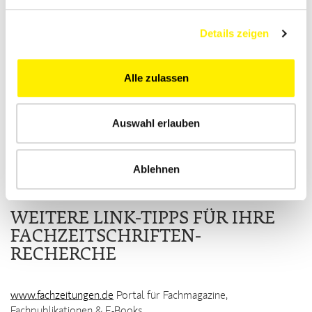
Zeitschriften und
Kulturzeitschriften aus über
Details zeigen
300 Verlagen in Deutschland, Österreich und der Schweiz.
Hier
können Sie online nach Fachzeitschriften suchen oder
hier
die Print-Ausgabe des aktuellen Katalogs bestellen.
Alle zulassen
Die Zeitschriften des ZIS können im
Verzeichnis Lieferbarer
Bücher
(VLB) online recherchiert werden.
Auswahl erlauben
Der ZIS ist ein Angebot der MVB Marketing- und
Verlagsservice des Buchhandels GmbH und wird von der
Deutschen Fachpresse unterstützt.
Ablehnen
WEITERE LINK-TIPPS FÜR IHRE
FACHZEITSCHRIFTEN-
RECHERCHE
www.fachzeitungen.de
Portal für Fachmagazine,
Fachpublikationen & E-Books