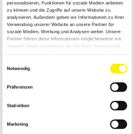
personalisieren, Funktionen für soziale Medien anbieten
zu können und die Zugriffe auf unsere Website zu
analysieren. Außerdem geben wir Informationen zu Ihrer
Verwendung unserer Website an unsere Partner für
soziale Medien, Werbung und Analysen weiter. Unsere
Kontakt
Partner führen diese Informationen möglicherweise mit
LeserAuskunft /
United-Kiosk.de
weiteren Daten zusammen, die Sie ihnen bereitgestellt
Ulla Strauß
haben oder die sie im Rahmen Ihrer Nutzung der Dienste
E-Mail:
ulla.strauss[at]united-kiosk.de
gesammelt haben.
Einwilligungsauswahl
Notwendig
ZEITSCHRIFTEN-INFORMATIONS-
SERVICE (ZIS)
Präferenzen
Der
Zeitschriften-
Statistiken
Informations-Service
(ZIS)
gibt Auskunft über
Marketing
1.500 Fachzeitschriften,
wissenschaftliche