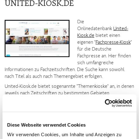
UNITED-KIOSK.DE
Die
Onlinedatenbank
United-
Kiosk.de
bietet einen
eigenen "
Fachpresse-Kiosk
"
für die Deutsche
Fachpresse an. Hier finden
sich umfangreiche
Informationen zu Fachzeitschriften. Die Suche kann sowohl
nach Titel als auch nach Themengebiet erfolgen.
United-Kiosk.de bietet sogenannte "Themenkioske" an, in denen
jeweils nach Zeitschriften zu bestimmten Gebieten
recherchiert werden kann. Die Titel können digital oder als
Printtitel abonniert werden.
Im Fachpresse-Kiosk sind aktuell rund 10.000 Printtitel und E-
Paper von Fachzeitschriften gelistet. Betreiber von
Diese Webseite verwendet Cookies
PresseKatalog ist die LeserAuskunft GmbH
Wir verwenden Cookies, um Inhalte und Anzeigen zu
(Karlsruhe).
www.united-kiosk.de