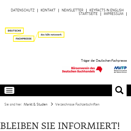
DATENSCHUTZ
KONTAKT
NEWSLETTER
KEYFACTS IN ENGLISH
STARTSEITE
IMPRESSUM
Träger der Deutschen-Fachpresse
Toggle
navigation
Sie sind hier:
Markt & Studien
Verzeichnisse Fachzeitschriften
BLEIBEN SIE INFORMIERT!