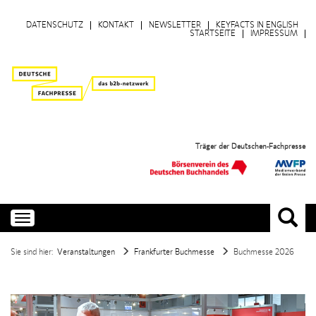
DATENSCHUTZ
KONTAKT
NEWSLETTER
KEYFACTS IN ENGLISH
STARTSEITE
IMPRESSUM
Träger der Deutschen-Fachpresse
Toggle
navigation
Sie sind hier:
Veranstaltungen
Frankfurter Buchmesse
Buchmesse 2026