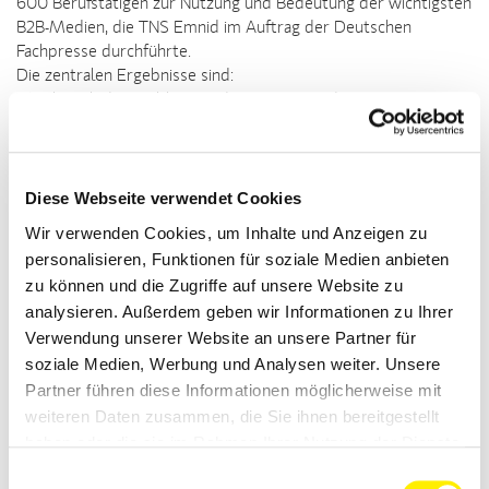
600 Berufstätigen zur Nutzung und Bedeutung der wichtigsten
B2B-Medien, die TNS Emnid im Auftrag der Deutschen
Fachpresse durchführte.
Die zentralen Ergebnisse sind:
" Auch nach der Etablierung des Internet in der B2B-
Kommunikation bleibt die Nutzung der Fachzeitschriften auf
konstant hohem Niveau
" Als zentrale Branchenplattform erbringen Fachzeitschriften
die stärkste Aktivierungsleistung, andere B2B-Medien zu
Diese Webseite verwendet Cookies
nutzen
Wir verwenden Cookies, um Inhalte und Anzeigen zu
" Fachwerbung bietet Professionellen Entscheidern
personalisieren, Funktionen für soziale Medien anbieten
praxisrelevanten Informationsmehrwert und dient als
zu können und die Zugriffe auf unsere Website zu
Impulsgeber für berufliche Entscheidungen
analysieren. Außerdem geben wir Informationen zu Ihrer
" Fachverlage werden zu cross-medialen Medienanbietern in
Verwendung unserer Website an unsere Partner für
der B2B-Kommunikation
soziale Medien, Werbung und Analysen weiter. Unsere
"Diese Studie macht deutlich, dass Fachverlage sich den
Partner führen diese Informationen möglicherweise mit
Herausforderungen des neuen Medienzeitalters erfolgreich
weiteren Daten zusammen, die Sie ihnen bereitgestellt
stellen", kommentiert Dr. Eva Wille, Sprecherin der Deutschen
haben oder die sie im Rahmen Ihrer Nutzung der Dienste
Fachpresse, die Ergebnisse. "Die wachsende Internetnutzung
gesammelt haben.
haben Fachverlage in das eigene Portfolio sinnvoll integriert.
Einwilligungsauswahl