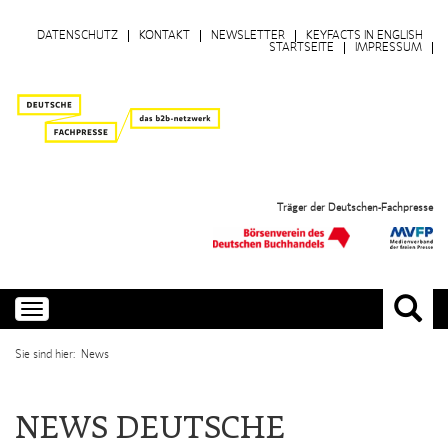
DATENSCHUTZ
KONTAKT
NEWSLETTER
KEYFACTS IN ENGLISH
STARTSEITE
IMPRESSUM
Träger der Deutschen-Fachpresse
Toggle
navigation
Sie sind hier: News
NEWS DEUTSCHE