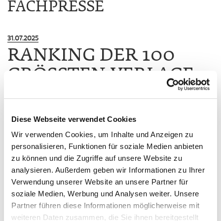
FACHPRESSE
31.07.2025
RANKING DER 100
GRÖSSTEN VERLAGE V
ERÖFFENTLICHT
Diese Webseite verwendet Cookies
Viele Fachmedienhäuser unter den TOP 15/ Börsenblatt übernimmt
Ranking von Buchreport
Wir verwenden Cookies, um Inhalte und Anzeigen zu
Die neue Ausgabe der 100 größten Verlage im
personalisieren, Funktionen für soziale Medien anbieten
deutschsprachigen Raum zeigt die Umsatzentwicklung für die
zu können und die Zugriffe auf unsere Website zu
Jahre 2022, 2023 und 2024. Fachmedienunternehmen spielen
analysieren. Außerdem geben wir Informationen zu Ihrer
dabei ganz oben im Ranking mit: Sie machen über die Hälfte
Verwendung unserer Website an unsere Partner für
der Verlage in den Top 15 aus. An der Spitze steht Springer
soziale Medien, Werbung und Analysen weiter. Unsere
Nature gefolgt von der Haufe Group auf Platz zwei. Unter den
Partner führen diese Informationen möglicherweise mit
ersten 15 Platzierungen befinden sich etwa auch Wolters
weiteren Daten zusammen, die Sie ihnen bereitgestellt