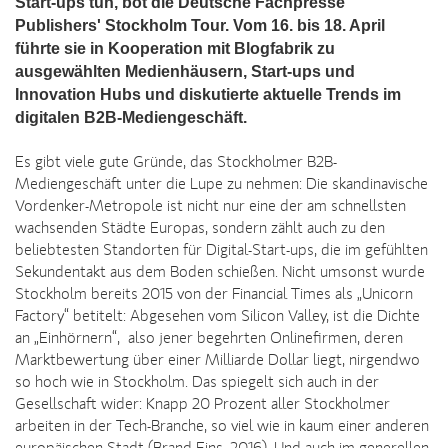
Start-ups tun, bot die Deutsche Fachpresse
Publishers' Stockholm Tour. Vom 16. bis 18. April
führte sie in Kooperation mit Blogfabrik zu
ausgewählten Medienhäusern, Start-ups und
Innovation Hubs und diskutierte aktuelle Trends im
digitalen B2B-Mediengeschäft.
Es gibt viele gute Gründe, das Stockholmer B2B-
Mediengeschäft unter die Lupe zu nehmen: Die skandinavische
Vordenker-Metropole ist nicht nur eine der am schnellsten
wachsenden Städte Europas, sondern zählt auch zu den
beliebtesten Standorten für Digital-Start-ups, die im gefühlten
Sekundentakt aus dem Boden schießen. Nicht umsonst wurde
Stockholm bereits 2015 von der Financial Times als „Unicorn
Factory“ betitelt: Abgesehen vom Silicon Valley, ist die Dichte
an „Einhörnern“, also jener begehrten Onlinefirmen, deren
Marktbewertung über einer Milliarde Dollar liegt, nirgendwo
so hoch wie in Stockholm. Das spiegelt sich auch in der
Gesellschaft wider: Knapp 20 Prozent aller Stockholmer
arbeiten in der Tech-Branche, so viel wie in kaum einer anderen