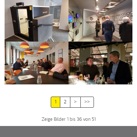
1
2
>
>>
Zeige Bilder 1 bis 36 von 51