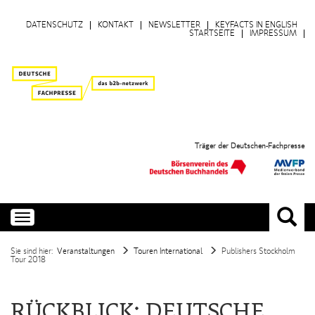
DATENSCHUTZ
KONTAKT
NEWSLETTER
KEYFACTS IN ENGLISH
STARTSEITE
IMPRESSUM
Träger der Deutschen-Fachpresse
Toggle
navigation
Sie sind hier:
Veranstaltungen
Touren International
Publishers Stockholm
Tour 2018
RÜCKBLICK: DEUTSCHE