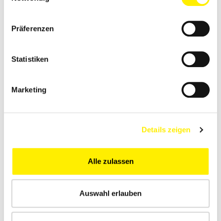
Präferenzen
Statistiken
Das vollständige Tourprogramm
bitte hier herunterladen.
KOOPERATIONSPARTNER
Marketing
Details zeigen
Alle zulassen
Auswahl erlauben